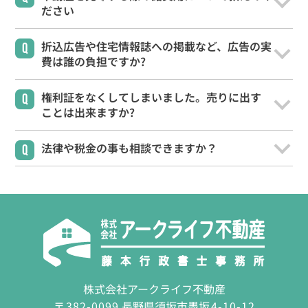
ださい
会社案内
お問合わせ
折込広告や住宅情報誌への掲載など、広告の実
Q
費は誰の負担ですか?
お客様の声
よくある質問
権利証をなくしてしまいました。売りに出す
Q
リンク集
個人情報保護方針
ことは出来ますか?
026-214-8737
法律や税金の事も相談できますか？
Q
営業時間
9:30〜18:00
定休
日
水曜日・日曜・祝日
株式会社アークライフ不動産
〒
382-0099
長野県須坂市墨坂
4-10-12