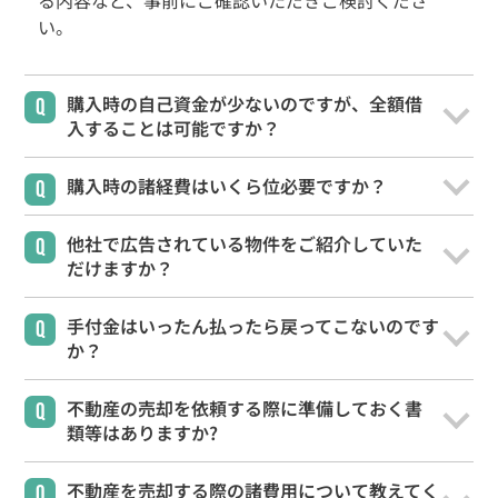
い。
購入時の自己資金が少ないのですが、全額借
Q
入することは可能ですか？
購入時の諸経費はいくら位必要ですか？
Q
他社で広告されている物件をご紹介していた
Q
だけますか？
戸建住宅
売り土地
手付金はいったん払ったら戻ってこないのです
Q
か？
マンション
事業物件
不動産の売却を依頼する際に準備しておく書
Q
賃貸物件
物件を売る
類等はありますか?
不動産を売却する際の諸費用について教えてく
Q
サポート業務
行政書士