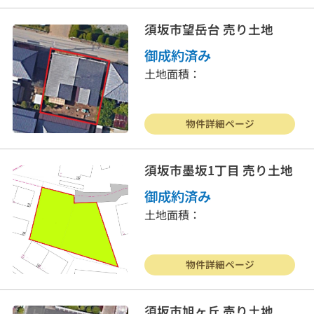
須坂市望岳台 売り土地
お客様の声
よくある質問
御成約済み
リンク集
個人情報保護方針
土地面積：
026-214-8737
営業時間
9:30〜18:00
物件詳細ページ
定休
日
水曜日・日曜・祝日
須坂市墨坂1丁目 売り土地
御成約済み
土地面積：
物件詳細ページ
須坂市旭ヶ丘 売り土地