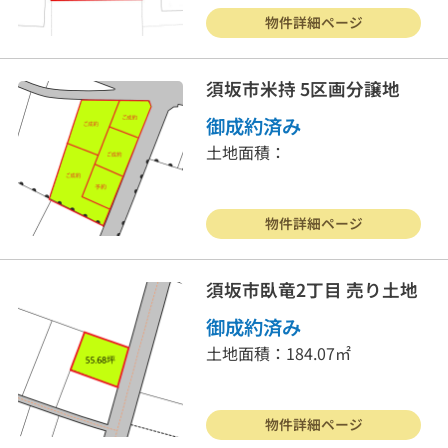
物件詳細ページ
須坂市米持 5区画分譲地
御成約済み
土地面積：
戸建住宅
売り土地
物件詳細ページ
マンション
事業物件
須坂市臥竜2丁目 売り土地
賃貸物件
物件を売る
御成約済み
土地面積：184.07㎡
サポート業務
行政書士
会社案内
お問合わせ
物件詳細ページ