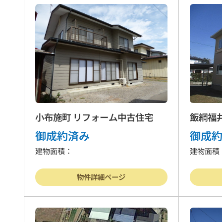
戸建住宅
売
物件を売る
サポ
小布施町 リフォーム中古住宅
飯綱福
御成約済み
御成
建物面積：
建物面積
お
物件詳細ページ