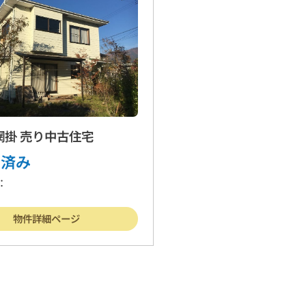
網掛 売り中古住宅
約済み
：
物件詳細ページ